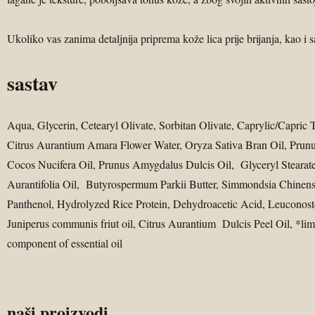
Ukoliko vas zanima detaljnija priprema kože lica prije brijanja, kao i 
sastav
Aqua, Glycerin, Cetearyl Olivate, Sorbitan Olivate, Caprylic/Capri
Citrus Aurantium Amara Flower Water, Oryza Sativa Bran Oil, Prunus
Cocos Nucifera Oil, Prunus Amygdalus Dulcis Oil, Glyceryl Stearate
Aurantifolia Oil, Butyrospermum Parkii Butter, Simmondsia Chinensi
Panthenol, Hydrolyzed Rice Protein, Dehydroacetic Acid, Leuconosto
Juniperus communis friut oil, Citrus Aurantium Dulcis Peel Oil, *limo
component of essential oil
naši proizvodi