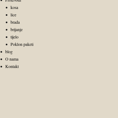
kosa
lice
brada
brijanje
tijelo
Poklon paketi
blog
O nama
Kontakt