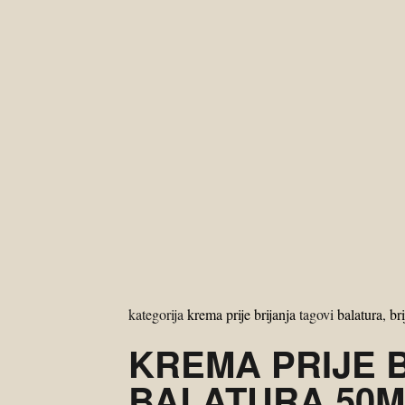
kategorija
krema prije brijanja
tagovi
balatura
,
br
KREMA PRIJE 
BALATURA 50M