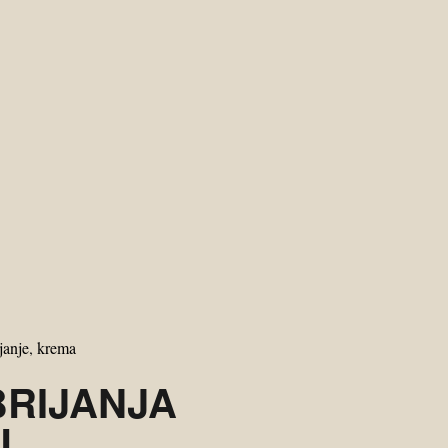
ijanje
,
krema
BRIJANJA
L