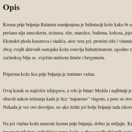
Opis
Krema prije brijanja Balatura namijenjena je hidrataciji kože kako bi s
prešana ulja suncokreta, ricinusa, riže, marelice, badema, kokosa, jojobe
Ekstrakti ploda krastavca i sladića, aloe vera gel, proteini riže i vit
zbog svojih aktivnih sastojaka kožu ostavlja hidratiziranom, ugo
začinskog bilja sa svježim mirisom limete i bergamota.
Priprema kože lica prije brijanja je iznimno važna.
Ovaj korak se najčešće izbjegava, a vrlo je bitan! Možda i najbitniji je
obaviti nakon tuširanja kada je lice “napareno” vlagom, a pore su otv
Nekada je već ovo dovoljno, no ako želite još bolje brijanje tada iskor
Na još vlažnu kožu nanesite kremu prije brijanja, dobro ju utrljajte. Kr
lagane je teksture, poboljšava tonus kože, a zbog svojih aktivnih sa