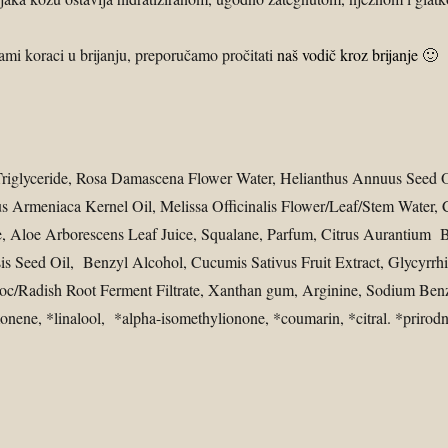
sami koraci u brijanju, preporučamo pročitati
naš vodič kroz brijanje
🙂
c Triglyceride, Rosa Damascena Flower Water, Helianthus Annuus Seed
 Armeniaca Kernel Oil, Melissa Officinalis Flower/Leaf/Stem Water, 
, Aloe Arborescens Leaf Juice, Squalane, Parfum, Citrus Aurantium Be
s Seed Oil, Benzyl Alcohol, Cucumis Sativus Fruit Extract, Glycyrrhiz
c/Radish Root Ferment Filtrate, Xanthan gum, Arginine, Sodium Benzoa
nene, *linalool, *alpha-isomethylionone, *coumarin, *citral. *prirodni 