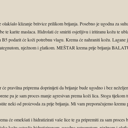
e olakšalo klizanje britvice prilikom brijanja. Posebno je ugodna za suhu
 te karite maslaca. Hidrolati će smiriti osjetljivu i iritiranu kožu te ubl
amin B5 podarit će koži potrebnu vlagu. Krema će nahraniti kožu. Lagane 
dno zategnutom, nježnom i glatkom. MEŠTAR krema prije brijanja BALA
r će pravilna priprema doprinijeti da brijanje bude ugodno i bez neželjen
orene pa je sam proces manje agresivan prema koži lica. Stoga tijekom tu
istite neki od proizvoda za prije brijanja. Mi vam preporučujemo kremu pr
ema će omekšati i hidratizirati vaše lice te ga pripremiti za sam proces b
stojaka kožu ostavlja hidratiziranom, ugodno zategnutom, nježnom i glat