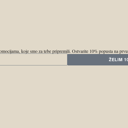
promocijama, koje smo za tebe pripremili. Ostvarite 10% popusta na prv
ŽELIM 