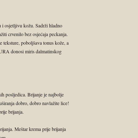
 i osjetljivu kožu. Sadrži hladno
ažiti crvenilo bez osjećaja peckanja.
je teksture, poboljšava tonus kože, a
TURA donosi miris dalmatinskog
ih posljedica. Brijanje je najbolje
širanja dobro, dobro navlažite lice!
ije brijanja.
rijanja. Meštar krema prije brijanja
kom.