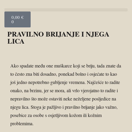
0,00
€
0
PRAVILNO BRIJANJE I NJEGA
LICA
Ako spadate među one muškarce koji se briju, tada znate da
to često zna biti dosadno, ponekad bolno i osjećate to kao
još jedno nepotrebno gubljenje vremena. Najčešće to radite
onako, na brzinu, jer se mora, ali vrlo vjerojatno to radite i
nepravilno što može ostaviti neke neželjene posljedice na
njegu lica. Stoga je pažljivo i pravilno brijanje jako važno,
posebice za osobe s osjetljivom kožom ili kožnim
problemima.