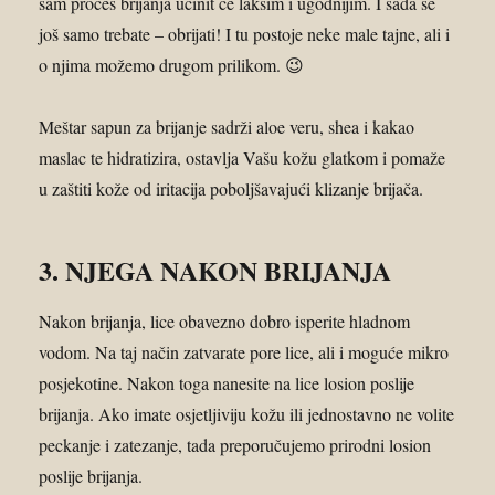
sam proces brijanja učinit će lakšim i ugodnijim. I sada se
još samo trebate – obrijati! I tu postoje neke male tajne, ali i
o njima možemo drugom prilikom. 😉
Meštar sapun za brijanje sadrži aloe veru, shea i kakao
maslac te hidratizira, ostavlja Vašu kožu glatkom i pomaže
u zaštiti kože od iritacija poboljšavajući klizanje brijača.
3. NJEGA NAKON BRIJANJA
Nakon brijanja, lice obavezno dobro isperite hladnom
vodom. Na taj način zatvarate pore lice, ali i moguće mikro
posjekotine. Nakon toga nanesite na lice losion poslije
brijanja. Ako imate osjetljiviju kožu ili jednostavno ne volite
peckanje i zatezanje, tada preporučujemo prirodni losion
poslije brijanja.