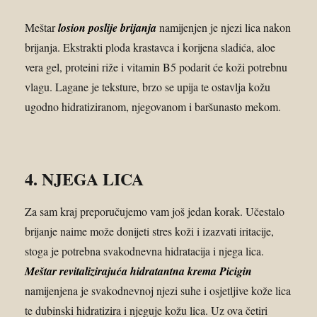
Meštar
losion poslije brijanja
namijenjen je njezi lica nakon
brijanja. Ekstrakti ploda krastavca i korijena sladića, aloe
vera gel, proteini riže i vitamin B5 podarit će koži potrebnu
vlagu. Lagane je teksture, brzo se upija te ostavlja kožu
ugodno hidratiziranom, njegovanom i baršunasto mekom.
4. NJEGA LICA
Za sam kraj preporučujemo vam još jedan korak. Učestalo
brijanje naime može donijeti stres koži i izazvati iritacije,
stoga je potrebna svakodnevna hidratacija i njega lica.
Meštar revitalizirajuća hidratantna krema Picigin
namijenjena je svakodnevnoj njezi suhe i osjetljive kože lica
te dubinski hidratizira i njeguje kožu lica. Uz ova četiri