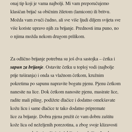
onaj tip koji je vama najbolji. Mi vam preporučujemo
klasičan brijač sa običnim žiletom (lamicom) ili britvu.
Možda vam zvuči čudno, ali sve više ljudi diljem svijeta sve
više koriste upravo njih za brijanje. Prednosti ima puno, no
o njima možda nekom drugom prilikom.
Za odlično brijanje potrebna su još dva sastojka – četka i
sapun za brijanje
. Ostavite četku u toploj vodi (najbolje
prije tuširanja) i onda sa vlažnom četkom, kružnim
pokretima po sapunu napravite bogatu pjenu. Pjenu četkom
nanesite na lice. Dok četkom nanosite pjenu, masirate lice,
radite mali piling, podižete dlačice i dodatno omekšavate
kožu licu i same dlačice te tako dodatno pripremate
lice za brijanje. Dobra pjena pružit će vam dobru zaštitu
kože lica od neželjenih porezotina, a zbog svoje klizavosti