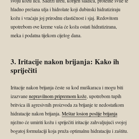
svoju kožu lica. Sadrži ureu, korijen sladića, proteine svile te
hladno prešana ulja i hidrolate koji dubinski hidratiziraju
kožu i vraćaju joj prirodnu elastičnost i sjaj. Redovitom
upotrebom ove kreme vaša će koža ostati hidratizirana,
meka i podatna tijekom cijelog dana.
3. Iritacije nakon brijanja: Kako ih
spriječiti
Iritacije nakon brijanja česte su kod muškaraca i mogu biti
izazvane
nepravilnom pripremom kože
, upotrebom tupih
britvica ili agresivnih proizvoda za brijanje te nedostatkom
hidratacije nakon brijanja.
Meštar losion poslije brijanja
nježno će umiriti kožu i spriječiti iritacije zahvaljujući svojoj
bogatoj formulaciji koja pruža optimalnu hidrataciju i zaštitu.