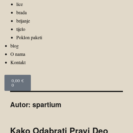
lice
brada
brijanje
tijelo
Poklon paketi
blog
O nama
Kontakt
0,00
€
0
Autor:
spartium
Kako Odabrati Pravi Deo