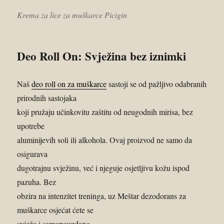
Krema za lice za muškarce Picigin
Deo Roll On: Svježina bez iznimki
Naš
deo roll on za muškarce
sastoji se od pažljivo odabranih
prirodnih sastojaka
koji pružaju učinkovitu zaštitu od neugodnih mirisa, bez
upotrebe
aluminijevih soli ili alkohola. Ovaj proizvod ne samo da
osigurava
dugotrajnu svježinu, već i njeguje osjetljivu kožu ispod
pazuha. Bez
obzira na intenzitet treninga, uz Meštar dezodorans za
muškarce osjećat ćete se
svježe i samopouzdano.