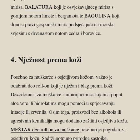
mirisa,
BALATURA
koji je osvježavajućeg mirisa s
gornjom notom limete i bergamota te
BAGULINA
koji
donosi pravi gospodski miris podsjećajući na morsku
svježinu s drvenastom notom cedra i borovice.
4. Nježnost prema koži
Posebno za muškarce s osjetljivom kožom, važno je
odabrati deo roll-on koji je nježan i blag prema koži.
Dezodoransi za muškarce s umirujućim sastojcima poput
aloe vere ili hidrolatima mogu pomoći u sprječavanju
iritacije ili crvenila. Osim toga, proizvodi bez alkohola ili
agresivnih kemikalija mogu dodatno zaštititi osjetljivu kožu.
MEŠTAR deo roll on za muškarce
posebno je pogodan za
osjetljivu kožu. Sadrži potpuno prirodne sastojke,