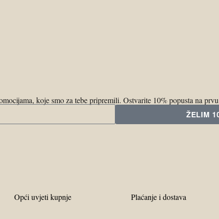
promocijama, koje smo za tebe pripremili. Ostvarite 10% popusta na prv
ŽELIM 
Opći uvjeti kupnje
Plaćanje i dostava