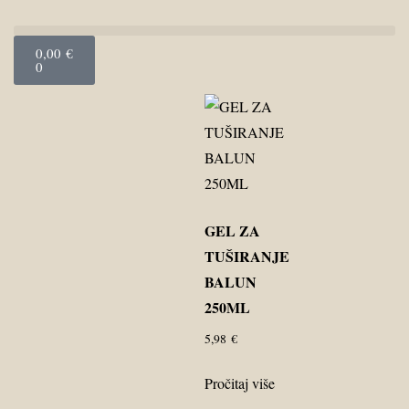
0,00
€
0
GEL ZA
TUŠIRANJE
BALUN
250ML
5,98
€
Pročitaj više