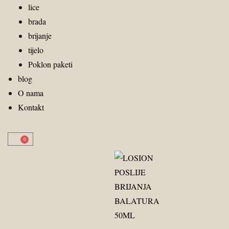
lice
brada
brijanje
tijelo
Poklon paketi
blog
O nama
Kontakt
0