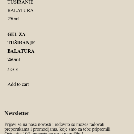
GEL ZA
TUŠIRANJE
BALATURA
250ml
5,98
€
Add to cart
Newsletter
Prijavi se na naše novosti i redovito se možeš radovati
preporukama i promocijama, koje smo za tebe pripremili.
Ostvarite 10% popusta na prvu narudžbu!