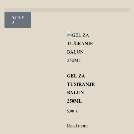
0,00
€
0
GEL ZA
TUŠIRANJE
BALUN
250ML
5,98
€
Read more